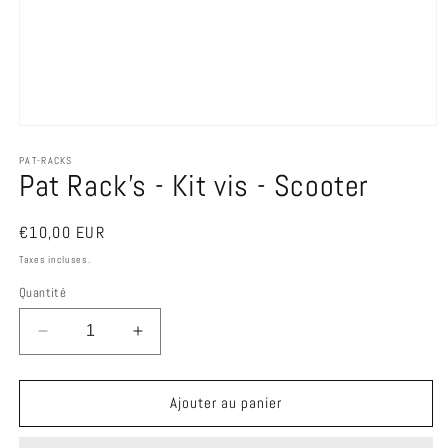
Ouvrir
le
média
PAT-RACKS
Pat Rack's - Kit vis - Scooter
1
dans
une
fenêtre
Prix
€10,00 EUR
modale
habituel
Taxes incluses.
Quantité
Réduire
Augmenter
la
la
quantité
quantité
de
de
Ajouter au panier
Pat
Pat
Rack&#39;s
Rack&#39;s